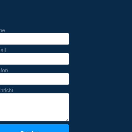
me
ail
efon
hricht