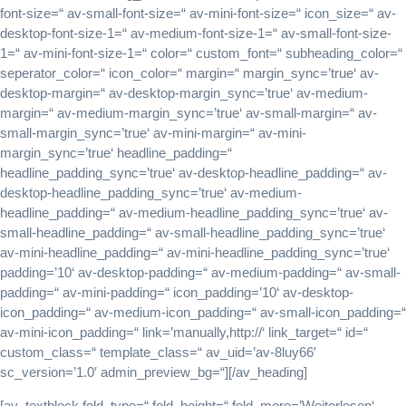
font-size=“ av-small-font-size=“ av-mini-font-size=“ icon_size=“ av-
desktop-font-size-1=“ av-medium-font-size-1=“ av-small-font-size-
1=“ av-mini-font-size-1=“ color=“ custom_font=“ subheading_color=“
seperator_color=“ icon_color=“ margin=“ margin_sync=’true‘ av-
desktop-margin=“ av-desktop-margin_sync=’true‘ av-medium-
margin=“ av-medium-margin_sync=’true‘ av-small-margin=“ av-
small-margin_sync=’true‘ av-mini-margin=“ av-mini-
margin_sync=’true‘ headline_padding=“
headline_padding_sync=’true‘ av-desktop-headline_padding=“ av-
desktop-headline_padding_sync=’true‘ av-medium-
headline_padding=“ av-medium-headline_padding_sync=’true‘ av-
small-headline_padding=“ av-small-headline_padding_sync=’true‘
av-mini-headline_padding=“ av-mini-headline_padding_sync=’true‘
padding=’10‘ av-desktop-padding=“ av-medium-padding=“ av-small-
padding=“ av-mini-padding=“ icon_padding=’10‘ av-desktop-
icon_padding=“ av-medium-icon_padding=“ av-small-icon_padding=“
av-mini-icon_padding=“ link=’manually,http://‘ link_target=“ id=“
custom_class=“ template_class=“ av_uid=’av-8luy66′
sc_version=’1.0′ admin_preview_bg=“][/av_heading]
[av_textblock fold_type=“ fold_height=“ fold_more=’Weiterlesen‘