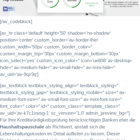
[/av_codeblock]
[av_hr class=’default‘ height=’50‘ shadow=’no-shadow‘
position=’center‘ custom_border=’av-border-thin‘
custom_width=’50px‘ custom_border_color=“
custom_margin_top=’30px‘ custom_margin_bottom=’30px‘
icon_select=’yes‘ custom_icon_color=“ icon=’ue808′ av-desktop-
hide=“ av-medium-hide=“ av-small-hide=“ av-mini-hide=“
av_uid=’av-9qz9q‘]
[av_textblock textblock_styling_align=“ textblock_styling=“
textblock_styling_gap=“ textblock_styling_mobile=“ size=“ av-
medium-font-size=“ av-small-font-size=“ av-mini-font-size=“
font_color=“ color=“ id=“ custom_class=“ template_class=“
av_uid=’av-k7c1vwsg-1′ sc_version=’1.0′ admin_preview_bg=“]
Für Ihre Kreditwürdigkeitsprüfung berücksichtigen Banken eher die
Haushaltspauschale
als Richtwert, anstatt sich die
Lebenshaltungskosten im Detail auflisten zu lassen. Dieser