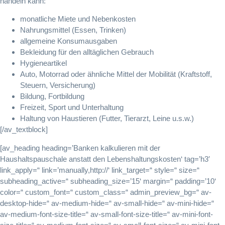
handeln kann:
monatliche Miete und Nebenkosten
Nahrungsmittel (Essen, Trinken)
allgemeine Konsumausgaben
Bekleidung für den alltäglichen Gebrauch
Hygieneartikel
Auto, Motorrad oder ähnliche Mittel der Mobilität (Kraftstoff,
Steuern, Versicherung)
Bildung, Fortbildung
Freizeit, Sport und Unterhaltung
Haltung von Haustieren (Futter, Tierarzt, Leine u.s.w.)
[/av_textblock]
[av_heading heading=’Banken kalkulieren mit der
Haushaltspauschale anstatt den Lebenshaltungskosten‘ tag=’h3′
link_apply=“ link=’manually,http://‘ link_target=“ style=“ size=“
subheading_active=“ subheading_size=’15‘ margin=“ padding=’10‘
color=“ custom_font=“ custom_class=“ admin_preview_bg=“ av-
desktop-hide=“ av-medium-hide=“ av-small-hide=“ av-mini-hide=“
av-medium-font-size-title=“ av-small-font-size-title=“ av-mini-font-