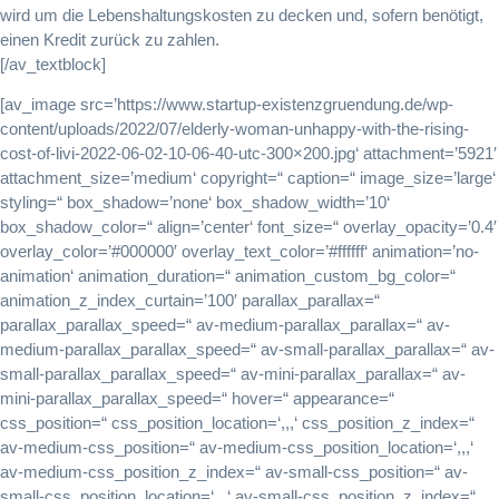
wird um die Lebenshaltungskosten zu decken und, sofern benötigt,
einen Kredit zurück zu zahlen.
[/av_textblock]
[av_image src=’https://www.startup-existenzgruendung.de/wp-
content/uploads/2022/07/elderly-woman-unhappy-with-the-rising-
cost-of-livi-2022-06-02-10-06-40-utc-300×200.jpg‘ attachment=’5921′
attachment_size=’medium‘ copyright=“ caption=“ image_size=’large‘
styling=“ box_shadow=’none‘ box_shadow_width=’10‘
box_shadow_color=“ align=’center‘ font_size=“ overlay_opacity=’0.4′
overlay_color=’#000000′ overlay_text_color=’#ffffff‘ animation=’no-
animation‘ animation_duration=“ animation_custom_bg_color=“
animation_z_index_curtain=’100′ parallax_parallax=“
parallax_parallax_speed=“ av-medium-parallax_parallax=“ av-
medium-parallax_parallax_speed=“ av-small-parallax_parallax=“ av-
small-parallax_parallax_speed=“ av-mini-parallax_parallax=“ av-
mini-parallax_parallax_speed=“ hover=“ appearance=“
css_position=“ css_position_location=‘,,,‘ css_position_z_index=“
av-medium-css_position=“ av-medium-css_position_location=‘,,,‘
av-medium-css_position_z_index=“ av-small-css_position=“ av-
small-css_position_location=‘,,,‘ av-small-css_position_z_index=“