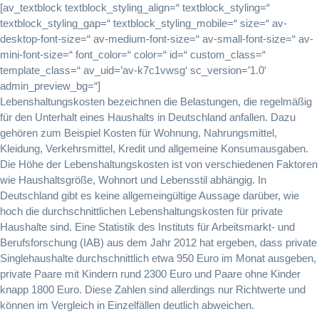
[av_textblock textblock_styling_align=“ textblock_styling=“
textblock_styling_gap=“ textblock_styling_mobile=“ size=“ av-
desktop-font-size=“ av-medium-font-size=“ av-small-font-size=“ av-
mini-font-size=“ font_color=“ color=“ id=“ custom_class=“
template_class=“ av_uid=’av-k7c1vwsg‘ sc_version=’1.0′
admin_preview_bg=“]
Lebenshaltungskosten bezeichnen die Belastungen, die regelmäßig
für den Unterhalt eines Haushalts in Deutschland anfallen. Dazu
gehören zum Beispiel Kosten für Wohnung, Nahrungsmittel,
Kleidung, Verkehrsmittel, Kredit und allgemeine Konsumausgaben.
Die Höhe der Lebenshaltungskosten ist von verschiedenen Faktoren
wie Haushaltsgröße, Wohnort und Lebensstil abhängig. In
Deutschland gibt es keine allgemeingültige Aussage darüber, wie
hoch die durchschnittlichen Lebenshaltungskosten für private
Haushalte sind. Eine Statistik des Instituts für Arbeitsmarkt- und
Berufsforschung (IAB) aus dem Jahr 2012 hat ergeben, dass private
Singlehaushalte durchschnittlich etwa 950 Euro im Monat ausgeben,
private Paare mit Kindern rund 2300 Euro und Paare ohne Kinder
knapp 1800 Euro. Diese Zahlen sind allerdings nur Richtwerte und
können im Vergleich in Einzelfällen deutlich abweichen.