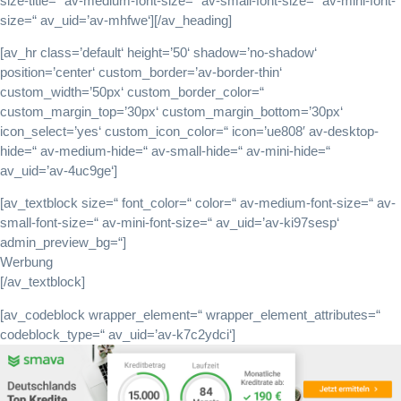
size-title=“ av-medium-font-size=“ av-small-font-size=“ av-mini-font-
size=“ av_uid=’av-mhfwe‘][/av_heading]
[av_hr class=’default‘ height=’50‘ shadow=’no-shadow‘
position=’center‘ custom_border=’av-border-thin‘
custom_width=’50px‘ custom_border_color=“
custom_margin_top=’30px‘ custom_margin_bottom=’30px‘
icon_select=’yes‘ custom_icon_color=“ icon=’ue808′ av-desktop-
hide=“ av-medium-hide=“ av-small-hide=“ av-mini-hide=“
av_uid=’av-4uc9ge‘]
[av_textblock size=“ font_color=“ color=“ av-medium-font-size=“ av-
small-font-size=“ av-mini-font-size=“ av_uid=’av-ki97sesp‘
admin_preview_bg=“]
Werbung
[/av_textblock]
[av_codeblock wrapper_element=“ wrapper_element_attributes=“
codeblock_type=“ av_uid=’av-k7c2ydci‘]