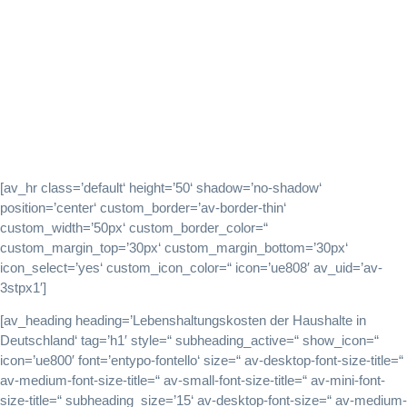
Lebenshaltung
[av_hr class=’default‘ height=’50‘ shadow=’no-shadow‘
position=’center‘ custom_border=’av-border-thin‘
custom_width=’50px‘ custom_border_color=“
custom_margin_top=’30px‘ custom_margin_bottom=’30px‘
icon_select=’yes‘ custom_icon_color=“ icon=’ue808′ av_uid=’av-
3stpx1′]
[av_heading heading=’Lebenshaltungskosten der Haushalte in
Deutschland‘ tag=’h1′ style=“ subheading_active=“ show_icon=“
icon=’ue800′ font=’entypo-fontello‘ size=“ av-desktop-font-size-title=“
av-medium-font-size-title=“ av-small-font-size-title=“ av-mini-font-
size-title=“ subheading_size=’15‘ av-desktop-font-size=“ av-medium-