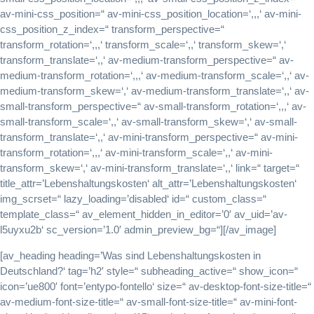
av-mini-css_position=“ av-mini-css_position_location=‘,,,‘ av-mini-
css_position_z_index=“ transform_perspective=“
transform_rotation=‘,,,‘ transform_scale=‘,,‘ transform_skew=‘,‘
transform_translate=‘,,‘ av-medium-transform_perspective=“ av-
medium-transform_rotation=‘,,,‘ av-medium-transform_scale=‘,,‘ av-
medium-transform_skew=‘,‘ av-medium-transform_translate=‘,,‘ av-
small-transform_perspective=“ av-small-transform_rotation=‘,,,‘ av-
small-transform_scale=‘,,‘ av-small-transform_skew=‘,‘ av-small-
transform_translate=‘,,‘ av-mini-transform_perspective=“ av-mini-
transform_rotation=‘,,,‘ av-mini-transform_scale=‘,,‘ av-mini-
transform_skew=‘,‘ av-mini-transform_translate=‘,,‘ link=“ target=“
title_attr=’Lebenshaltungskosten‘ alt_attr=’Lebenshaltungskosten‘
img_scrset=“ lazy_loading=’disabled‘ id=“ custom_class=“
template_class=“ av_element_hidden_in_editor=’0′ av_uid=’av-
l5uyxu2b‘ sc_version=’1.0′ admin_preview_bg=“][/av_image]
[av_heading heading=’Was sind Lebenshaltungskosten in
Deutschland?‘ tag=’h2′ style=“ subheading_active=“ show_icon=“
icon=’ue800′ font=’entypo-fontello‘ size=“ av-desktop-font-size-title=“
av-medium-font-size-title=“ av-small-font-size-title=“ av-mini-font-