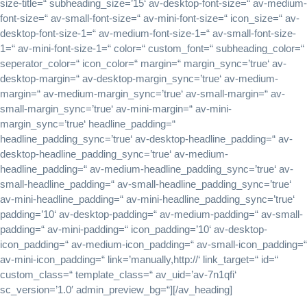
size-title=“ subheading_size=’15‘ av-desktop-font-size=“ av-medium-
font-size=“ av-small-font-size=“ av-mini-font-size=“ icon_size=“ av-
desktop-font-size-1=“ av-medium-font-size-1=“ av-small-font-size-
1=“ av-mini-font-size-1=“ color=“ custom_font=“ subheading_color=“
seperator_color=“ icon_color=“ margin=“ margin_sync=’true‘ av-
desktop-margin=“ av-desktop-margin_sync=’true‘ av-medium-
margin=“ av-medium-margin_sync=’true‘ av-small-margin=“ av-
small-margin_sync=’true‘ av-mini-margin=“ av-mini-
margin_sync=’true‘ headline_padding=“
headline_padding_sync=’true‘ av-desktop-headline_padding=“ av-
desktop-headline_padding_sync=’true‘ av-medium-
headline_padding=“ av-medium-headline_padding_sync=’true‘ av-
small-headline_padding=“ av-small-headline_padding_sync=’true‘
av-mini-headline_padding=“ av-mini-headline_padding_sync=’true‘
padding=’10‘ av-desktop-padding=“ av-medium-padding=“ av-small-
padding=“ av-mini-padding=“ icon_padding=’10‘ av-desktop-
icon_padding=“ av-medium-icon_padding=“ av-small-icon_padding=“
av-mini-icon_padding=“ link=’manually,http://‘ link_target=“ id=“
custom_class=“ template_class=“ av_uid=’av-7n1qfi‘
sc_version=’1.0′ admin_preview_bg=“][/av_heading]