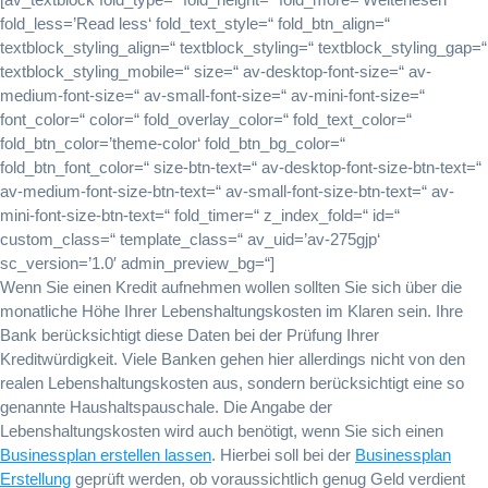
fold_less=’Read less‘ fold_text_style=“ fold_btn_align=“
textblock_styling_align=“ textblock_styling=“ textblock_styling_gap=“
textblock_styling_mobile=“ size=“ av-desktop-font-size=“ av-
medium-font-size=“ av-small-font-size=“ av-mini-font-size=“
font_color=“ color=“ fold_overlay_color=“ fold_text_color=“
fold_btn_color=’theme-color‘ fold_btn_bg_color=“
fold_btn_font_color=“ size-btn-text=“ av-desktop-font-size-btn-text=“
av-medium-font-size-btn-text=“ av-small-font-size-btn-text=“ av-
mini-font-size-btn-text=“ fold_timer=“ z_index_fold=“ id=“
custom_class=“ template_class=“ av_uid=’av-275gjp‘
sc_version=’1.0′ admin_preview_bg=“]
Wenn Sie einen Kredit aufnehmen wollen sollten Sie sich über die
monatliche Höhe Ihrer Lebenshaltungskosten im Klaren sein. Ihre
Bank berücksichtigt diese Daten bei der Prüfung Ihrer
Kreditwürdigkeit. Viele Banken gehen hier allerdings nicht von den
realen Lebenshaltungskosten aus, sondern berücksichtigt eine so
genannte Haushaltspauschale. Die Angabe der
Lebenshaltungskosten wird auch benötigt, wenn Sie sich einen
Businessplan erstellen lassen
. Hierbei soll bei der
Businessplan
Erstellung
geprüft werden, ob voraussichtlich genug Geld verdient