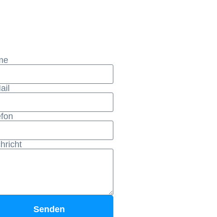
me
ail
efon
hricht
Senden