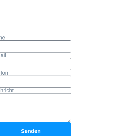
me
ail
efon
hricht
Senden