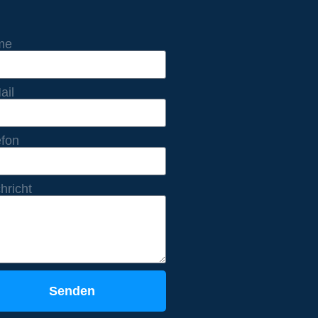
me
ail
efon
hricht
Senden