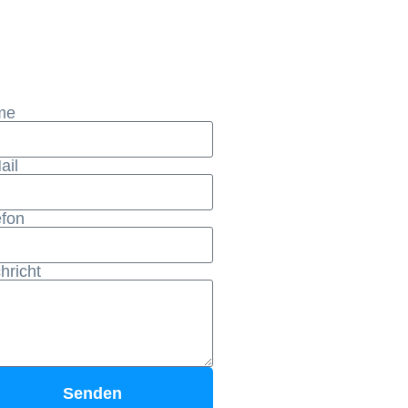
me
ail
efon
hricht
Senden