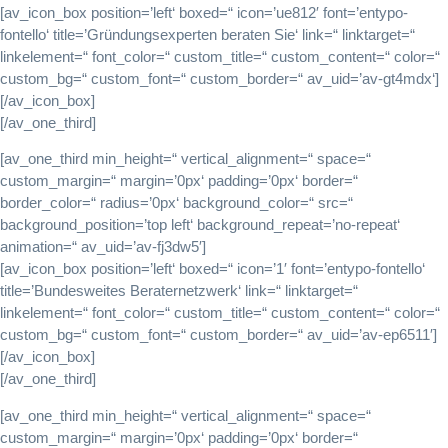
[av_icon_box position=’left‘ boxed=“ icon=’ue812′ font=’entypo-
fontello‘ title=’Gründungsexperten beraten Sie‘ link=“ linktarget=“
linkelement=“ font_color=“ custom_title=“ custom_content=“ color=“
custom_bg=“ custom_font=“ custom_border=“ av_uid=’av-gt4mdx‘]
[/av_icon_box]
[/av_one_third]
[av_one_third min_height=“ vertical_alignment=“ space=“
custom_margin=“ margin=’0px‘ padding=’0px‘ border=“
border_color=“ radius=’0px‘ background_color=“ src=“
background_position=’top left‘ background_repeat=’no-repeat‘
animation=“ av_uid=’av-fj3dw5′]
[av_icon_box position=’left‘ boxed=“ icon=’1′ font=’entypo-fontello‘
title=’Bundesweites Beraternetzwerk‘ link=“ linktarget=“
linkelement=“ font_color=“ custom_title=“ custom_content=“ color=“
custom_bg=“ custom_font=“ custom_border=“ av_uid=’av-ep6511′]
[/av_icon_box]
[/av_one_third]
[av_one_third min_height=“ vertical_alignment=“ space=“
custom_margin=“ margin=’0px‘ padding=’0px‘ border=“