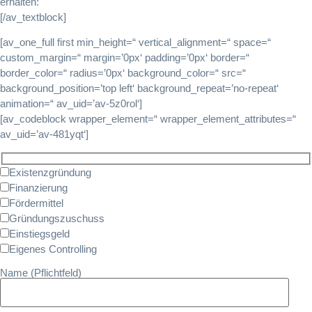
erhalten:
[/av_textblock]
[av_one_full first min_height=“ vertical_alignment=“ space=“
custom_margin=“ margin=’0px‘ padding=’0px‘ border=“
border_color=“ radius=’0px‘ background_color=“ src=“
background_position=’top left‘ background_repeat=’no-repeat‘
animation=“ av_uid=’av-5z0rol‘]
[av_codeblock wrapper_element=“ wrapper_element_attributes=“
av_uid=’av-481yqt‘]
Existenzgründung
Finanzierung
Fördermittel
Gründungszuschuss
Einstiegsgeld
Eigenes Controlling
Name (Pflichtfeld)