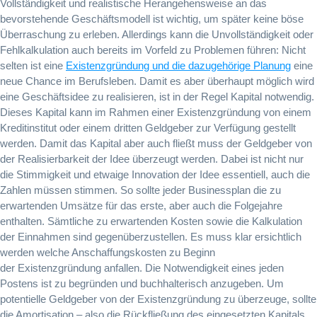
Vollständigkeit und realistische Herangehensweise an das
bevorstehende Geschäftsmodell ist wichtig, um später keine böse
Überraschung zu erleben. Allerdings kann die Unvollständigkeit oder
Fehlkalkulation auch bereits im Vorfeld zu Problemen führen: Nicht
selten ist eine
Existenzgründung und die dazugehörige Planung
eine
neue Chance im Berufsleben. Damit es aber überhaupt möglich wird
eine Geschäftsidee zu realisieren, ist in der Regel Kapital notwendig.
Dieses Kapital kann im Rahmen einer Existenzgründung von einem
Kreditinstitut oder einem dritten Geldgeber zur Verfügung gestellt
werden. Damit das Kapital aber auch fließt muss der Geldgeber von
der Realisierbarkeit der Idee überzeugt werden. Dabei ist nicht nur
die Stimmigkeit und etwaige Innovation der Idee essentiell, auch die
Zahlen müssen stimmen. So sollte jeder Businessplan die zu
erwartenden Umsätze für das erste, aber auch die Folgejahre
enthalten. Sämtliche zu erwartenden Kosten sowie die Kalkulation
der Einnahmen sind gegenüberzustellen. Es muss klar ersichtlich
werden welche Anschaffungskosten zu Beginn
der Existenzgründung anfallen. Die Notwendigkeit eines jeden
Postens ist zu begründen und buchhalterisch anzugeben. Um
potentielle Geldgeber von der Existenzgründung zu überzeuge, sollte
die Amortisation – also die Rückfließung des eingesetzten Kapitals