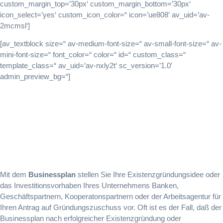
custom_margin_top=’30px‘ custom_margin_bottom=’30px‘
icon_select=’yes‘ custom_icon_color=“ icon=’ue808′ av_uid=’av-
2mcmsl‘]
[av_textblock size=“ av-medium-font-size=“ av-small-font-size=“ av-
mini-font-size=“ font_color=“ color=“ id=“ custom_class=“
template_class=“ av_uid=’av-nxly2t‘ sc_version=’1.0′
admin_preview_bg=“]
Der
Businessplan
Mit dem
Businessplan
stellen Sie Ihre Existenzgründungsidee oder
das Investitionsvorhaben Ihres Unternehmens Banken,
Geschäftspartnern, Kooperatonspartnern oder der Arbeitsagentur für
Ihren Antrag auf Gründungszuschuss vor. Oft ist es der Fall, daß der
Businessplan nach erfolgreicher Existenzgründung oder