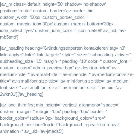
[av_hr class=’default‘ height=’50‘ shadow=’no-shadow‘
position=’center‘ custom_border=’av-border-thin‘
custom_width=’50px‘ custom_border_color=“
custom_margin_top=’30px‘ custom_margin_bottom=’30px‘
icon_select=’yes‘ custom_icon_color=“ icon=’ue808′ av_uid=’av-
mb5tmd‘]
[av_heading heading=’Gründungsexperten kontaktieren‘ tag=’h3′
link_apply=“ link=“ link_target=“ style=“ size=“ subheading_active=“
subheading_size=’15‘ margin=“ padding=’10‘ color=“ custom_font=“
custom_class=“ admin_preview_bg=“ av-desktop-hide=“ av-
medium-hide=“ av-small-hide=“ av-mini-hide=“ av-medium-font-size-
title=“ av-small-font-size-title=“ av-mini-font-size-title=“ av-medium-
font-size=“ av-small-font-size=“ av-mini-font-size=“ av_uid=’av-
2wkn91′][/av_heading]
[av_one_third first min_height=“ vertical_alignment=“ space=“
custom_margin=“ margin=’0px‘ padding=’0px‘ border=“
border_color=“ radius=’0px‘ background_color=“ src=“
background_position=’top left‘ background_repeat=’no-repeat‘
animation=“ av_uid=’av-jmads5′]