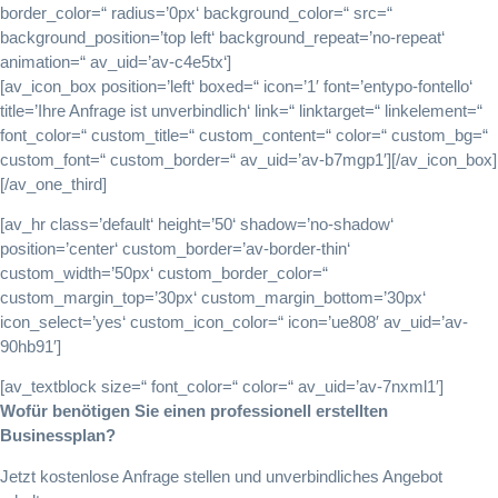
border_color=“ radius=’0px‘ background_color=“ src=“
background_position=’top left‘ background_repeat=’no-repeat‘
animation=“ av_uid=’av-c4e5tx‘]
[av_icon_box position=’left‘ boxed=“ icon=’1′ font=’entypo-fontello‘
title=’Ihre Anfrage ist unverbindlich‘ link=“ linktarget=“ linkelement=“
font_color=“ custom_title=“ custom_content=“ color=“ custom_bg=“
custom_font=“ custom_border=“ av_uid=’av-b7mgp1′][/av_icon_box]
[/av_one_third]
[av_hr class=’default‘ height=’50‘ shadow=’no-shadow‘
position=’center‘ custom_border=’av-border-thin‘
custom_width=’50px‘ custom_border_color=“
custom_margin_top=’30px‘ custom_margin_bottom=’30px‘
icon_select=’yes‘ custom_icon_color=“ icon=’ue808′ av_uid=’av-
90hb91′]
[av_textblock size=“ font_color=“ color=“ av_uid=’av-7nxml1′]
Wofür benötigen Sie einen professionell erstellten
Businessplan?
Jetzt kostenlose Anfrage stellen und unverbindliches Angebot